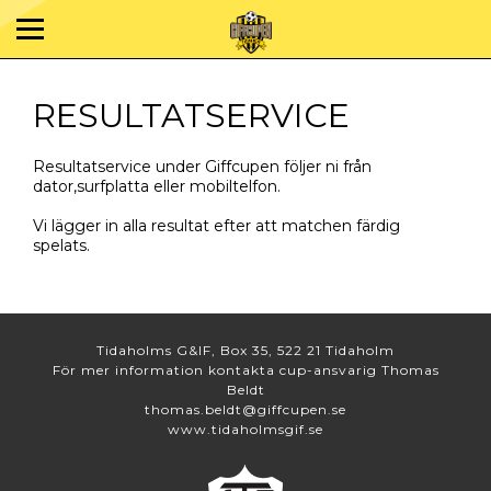
RESULTATSERVICE
Resultatservice under Giffcupen följer ni från
dator,surfplatta eller mobiltelfon.
Vi lägger in alla resultat efter att matchen färdig
spelats.
Tidaholms G&IF, Box 35, 522 21 Tidaholm
För mer information kontakta cup-ansvarig Thomas
Beldt
thomas.beldt@giffcupen.se
www.tidaholmsgif.se