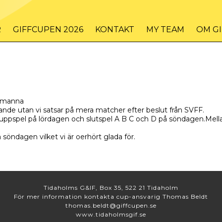
R
GIFFCUPEN 2026
KONTAKT
MY TEAM
OM G
1-manna
nde utan vi satsar på mera matcher efter beslut från SVFF.
pspel på lördagen och slutspel A B C och D på söndagen.Mella
söndagen vilket vi är oerhört glada för.
Tidaholms G&IF, Box 35, 522 21 Tidaholm
För mer information kontakta cup-ansvarig Thomas Beldt
thomas.beldt@giffcupen.se
www.tidaholmsgif.se