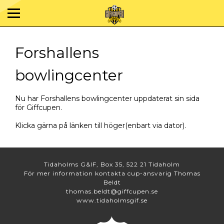
Forshallens
bowlingcenter
Nu har Forshallens bowlingcenter uppdaterat sin sida
för Giffcupen.
Klicka gärna på länken till höger(enbart via dator).
Tidaholms G&IF, Box 35, 522 21 Tidaholm
För mer information kontakta cup-ansvarig Thomas
Beldt
thomas.beldt@giffcupen.se
www.tidaholmsgif.se