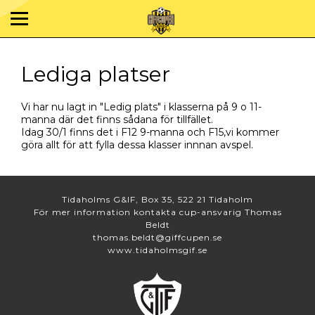
Lediga platser
Vi har nu lagt in "Ledig plats" i klasserna på 9 o 11-
manna där det finns sådana för tillfället.
Idag 30/1 finns det i F12 9-manna och F15,vi kommer
göra allt för att fylla dessa klasser innnan avspel.
Tidaholms G&IF, Box 35, 522 21 Tidaholm
För mer information kontakta cup-ansvarig Thomas
Beldt
thomas.beldt@giffcupen.se
www.tidaholmsgif.se