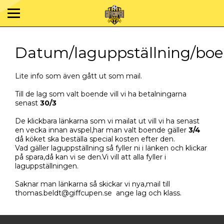
Datum/laguppställning/bo
Lite info som även gått ut som mail.
Till de lag som valt boende vill vi ha betalningarna
senast
30/3
De klickbara länkarna som vi mailat ut vill vi ha senast
en vecka innan avspel,har man valt boende gäller
3/4
då köket ska beställa special kosten efter den.
Vad gäller laguppställning så fyller ni i länken och klickar
på spara,då kan vi se den.Vi vill att alla fyller i
laguppställningen.
Saknar man länkarna så skickar vi nya,mail till
thomas.beldt@giffcupen.se ange lag och klass.