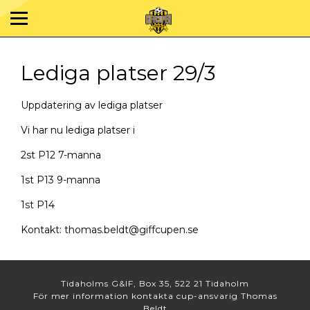
Lediga platser 29/3
Uppdatering av lediga platser
Vi har nu lediga platser i
2st P12 7-manna
1st P13 9-manna
1st P14
Kontakt: thomas.beldt@giffcupen.se
Tidaholms G&IF, Box 35, 522 21 Tidaholm
För mer information kontakta cup-ansvarig Thomas
Beldt