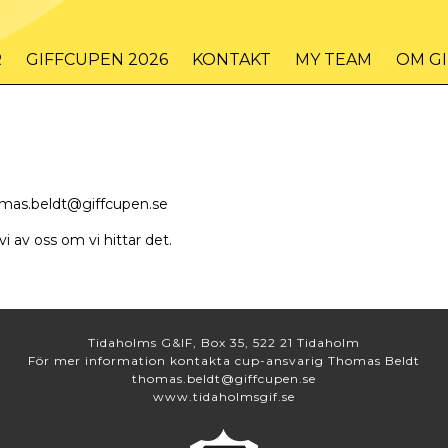
R
GIFFCUPEN 2026
KONTAKT
MY TEAM
OM G
thomas.beldt@giffcupen.se
 av oss om vi hittar det.
Tidaholms G&IF, Box 35, 522 21 Tidaholm
För mer information kontakta cup-ansvarig Thomas Beldt
thomas.beldt@giffcupen.se
www.tidaholmsgif.se