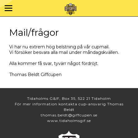
Mail/frågor
Vi har nu extrem hög belstning på vår cupmail.
​Vi försöker besvara alla mail under måndagskvällen.
​Alla kommer få svar, tyvärr något fördröjt.
Thomas Beldt Giffcupen
Tidaholms G&IF, Box 35, 522 21 Tidaholm
För mer information kontakta cup-ansvarig Thomas
Beldt
thomas.beldt@giffcupen.se
www.tidaholmsgif.se