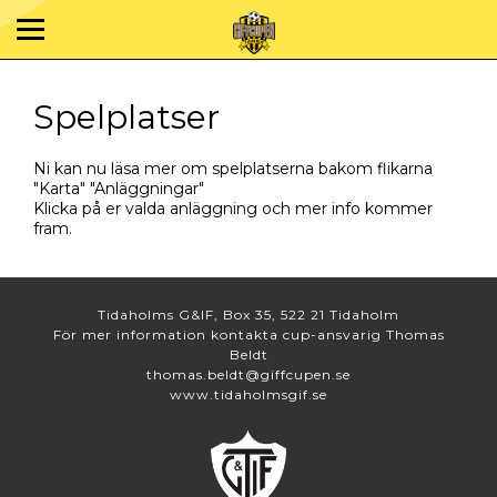
Spelplatser
Ni kan nu läsa mer om spelplatserna bakom flikarna
"Karta" "Anläggningar"
Klicka på er valda anläggning och mer info kommer
fram.
Tidaholms G&IF, Box 35, 522 21 Tidaholm
För mer information kontakta cup-ansvarig Thomas
Beldt
thomas.beldt@giffcupen.se
www.tidaholmsgif.se