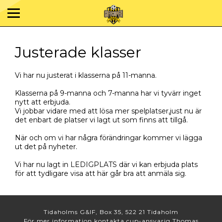
Justerade klasser
Vi har nu justerat i klasserna på 11-manna.
Klasserna på 9-manna och 7-manna har vi tyvärr inget
nytt att erbjuda.
Vi jobbar vidare med att lösa mer spelplatser,just nu är
det enbart de platser vi lagt ut som finns att tillgå.
När och om vi har några förändringar kommer vi lägga
ut det på nyheter.
Vi har nu lagt in LEDIGPLATS där vi kan erbjuda plats
för att tydligare visa att här går bra att anmäla sig.
Tidaholms G&IF, Box 35, 522 21 Tidaholm
För mer information kontakta cup-ansvarig Thomas