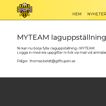
HEM
NYHETE
MYTEAM laguppställnin
Ni kan nu börja fylla i laguppställning i MYTEAM.
Logga in med era uppgifter ni fick via mail vid anmäla
Frågor thomas.beldt@giffcupen.se