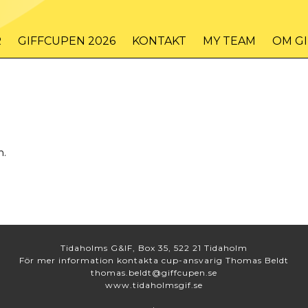
R
GIFFCUPEN 2026
KONTAKT
MY TEAM
OM G
g
n.
Tidaholms G&IF, Box 35, 522 21 Tidaholm
För mer information kontakta cup-ansvarig Thomas Beldt
thomas.beldt@giffcupen.se
www.tidaholmsgif.se