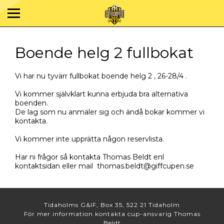
Boende helg 2 fullbokat
Vi har nu tyvärr fullbokat boende helg 2 , 26-28/4 .
Vi kommer självklart kunna erbjuda bra alternativa
boenden.
De lag som nu anmäler sig och ändå bokar kommer vi
kontakta.
Vi kommer inte upprätta någon reservlista.
Har ni frågor så kontakta Thomas Beldt enl
kontaktsidan eller mail thomas.beldt@giffcupen.se
Tidaholms G&IF, Box 35, 522 21 Tidaholm
För mer information kontakta cup-ansvarig Thomas
Beldt