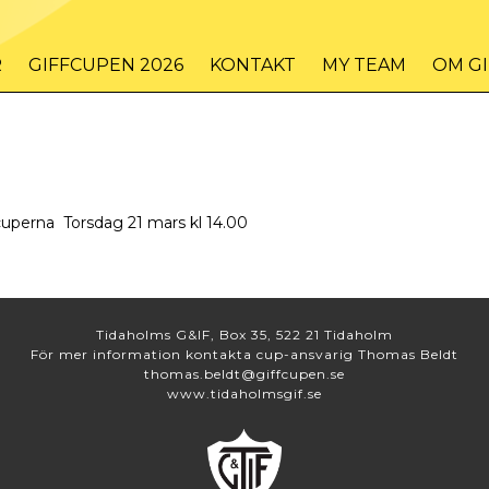
R
GIFFCUPEN 2026
KONTAKT
MY TEAM
OM G
ffcuperna Torsdag 21 mars kl 14.00
Tidaholms G&IF, Box 35, 522 21 Tidaholm
För mer information kontakta cup-ansvarig Thomas Beldt
thomas.beldt@giffcupen.se
www.tidaholmsgif.se