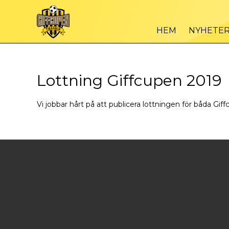
HEM
NYHETE
Lottning Giffcupen 2019
Vi jobbar hårt på att publicera lottningen för båda Gi