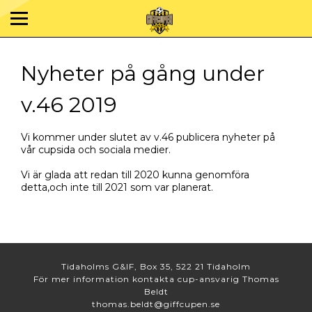
Nyheter på gång under
v.46 2019
Vi kommer under slutet av v.46 publicera nyheter på
vår cupsida och sociala medier.
Vi är glada att redan till 2020 kunna genomföra
detta,och inte till 2021 som var planerat.
Tidaholms G&IF, Box 35, 522 21 Tidaholm
För mer information kontakta cup-ansvarig Thomas
Beldt
thomas.beldt@giffcupen.se