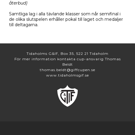
återbud)
Samtliga lag i alla tävlande klasser som når semifinal i
de olika slutspelen erhåller pokal till laget och medaljer
till deltagarna.
Tidaholms G&IF, Box 35, 522 21 Tidaholm
För mer information kontakta cup-ansvarig Thomas
Beldt
thomas.beldt@giffcupen.se
www.tidaholmsgif.se