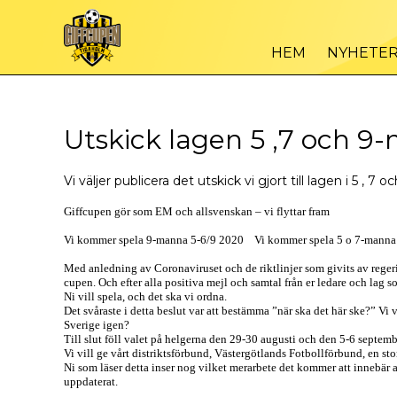
HEM
NYHETE
Utskick lagen 5 ,7 och 9
Vi väljer publicera det utskick vi gjort till lagen i 5 
Giffcupen gör som EM och allsvenskan – vi flyttar fram
Vi kommer spela 9-manna 5-6/9 2020 Vi kommer spela 5 o 7-manna
Med anledning av Coronaviruset och de riktlinjer som givits av regering,
cupen. Och efter alla positiva mejl och samtal från er ledare och lag 
Ni vill spela, och det ska vi ordna.
Det svåraste i detta beslut var att bestämma ”när ska det här ske?” Vi v
Sverige igen?
Till slut föll valet på helgerna den 29-30 augusti och den 5-6 septe
Vi vill ge vårt distriktsförbund, Västergötlands Fotbollförbund, en sto
Ni som läser detta inser nog vilket merarbete det kommer att innebär att
uppdaterat.