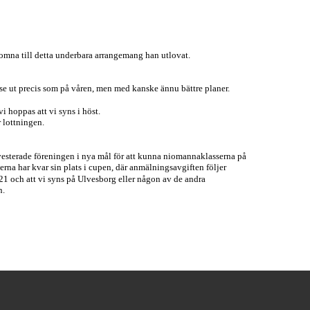
omna till detta underbara arrangemang han utlovat.
se ut precis som på våren, men med kanske ännu bättre planer.
i hoppas att vi syns i höst.
r lottningen.
investerade föreningen i nya mål för att kunna niomannaklasserna på
perna har kvar sin plats i cupen, där anmälningsavgiften följer
 2021 och att vi syns på Ulvesborg eller någon av de andra
n.