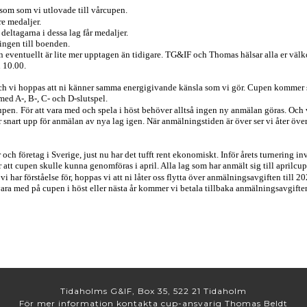
som som vi utlovade till vårcupen.
re medaljer.
deltagarna i dessa lag får medaljer.
ingen till boenden.
ventuellt är lite mer upptagen än tidigare. TG&IF och Thomas hälsar alla er välk
 10.00.
 och vi hoppas att ni känner samma energigivande känsla som vi gör. Cupen kommer 
ed A-, B-, C- och D-slutspel.
upen.
För att vara med och spela i höst behöver alltså ingen ny anmälan göras. Och v
r snart upp för anmälan av nya lag igen. När anmälningstiden är över ser vi åter öve
ch företag i Sverige, just nu har det tufft rent ekonomiskt. Inför årets turnering 
ör att cupen skulle kunna genomföras i april. Alla lag som har anmält sig till aprilcu
t vi har förståelse för, hoppas vi att ni låter oss flytta över anmälningsavgiften till
vara med på cupen i höst eller nästa år kommer vi betala tillbaka anmälningsavgifte
Tidaholms G&IF, Box 35, 522 21 Tidaholm
För mer information kontakta cup-ansvarig Thomas Beldt