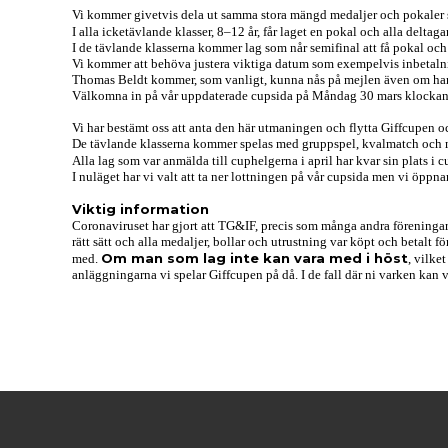
Vi kommer givetvis dela ut samma stora mängd medaljer och pokaler 
I alla icketävlande klasser, 8–12 år, får laget en pokal och alla deltaga
I de tävlande klasserna kommer lag som når semifinal att få pokal och 
Vi kommer att behöva justera viktiga datum som exempelvis inbetaln
Thomas Beldt kommer, som vanligt, kunna nås på mejlen även om han e
Välkomna in på vår uppdaterade cupsida på Måndag 30 mars klockan
Vi har bestämt oss att anta den här utmaningen och flytta Giffcupen
De tävlande klasserna kommer spelas med gruppspel, kvalmatch och m
Alla lag som var anmälda till cuphelgerna i april har kvar sin plats i c
I nuläget har vi valt att ta ner lottningen på vår cupsida men vi öppna
Viktig information
Coronaviruset har gjort att TG&IF, precis som många andra föreningar o
rätt sätt och alla medaljer, bollar och utrustning var köpt och betalt f
Om man som lag inte kan vara med i höst
med.
, vilke
anläggningarna vi spelar Giffcupen på då. I de fall där ni varken kan 