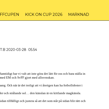
IFFCUPEN
KICK ON CUP 2026
MARKNAD
t. T.B 2020-03-28 05.54
tidigt har vi valt att inte göra det lätt för oss och bara ställa in
ort med EM och SvFF gjort med allsvenskan.
ng. Och när är det troligt att vi återigen kan ha fotbollsfester i
der och strålande sol… den känslan är en kittlande magkänsla.
n tillfälligt och justera så att det som står på sidan blir rätt och