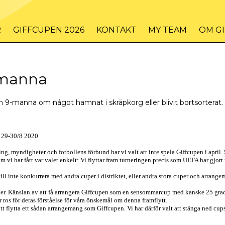
R
GIFFCUPEN 2026
KONTAKT
MY TEAM
OM G
-manna
, 7 och 9-manna om något hamnat i skräpkorg eller blivit bortsortera
 29-30/8 2020
 myndigheter och fotbollens förbund har vi valt att inte spela Giffcupen i april. Sam
som vi har fått var valet enkelt: Vi flyttar fram turneringen precis som UEFA har gj
ill inte konkurrera med andra cuper i distriktet, eller andra stora cuper och arrangema
mber. Känslan av att få arrangera Giffcupen som en sensommarcup med kanske 25 gra
r ros för deras förståelse för våra önskemål om denna framflytt.
 flytta ett sådan arrangemang som Giffcupen. Vi har därför valt att stänga ned cupsida