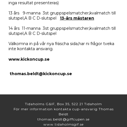
inga resultat presenteras)
13 års 9-manna 3st gruppspelsmatcher,kvalmatch till
slutspel,A B C D-slutspel
13-års mästaren
14 års 11-manna 3st gruppspelsmatcher,kvalmatch till
slutspel,A B C D-slutspel
Välkomna in på vår nya fräscha sida,har ni frågor tveka
inte kontakta ansvarig.
www.kickoncup.se
thomas.beldt@kickoncup.se
Tidaholms G&IF, Box 35, 522 21 Tidaholm
För mer information kontakta cup-ansvarig Thomas
Beldt
thomas.beldt@giffcupen.se
www.tidaholmsgif.se