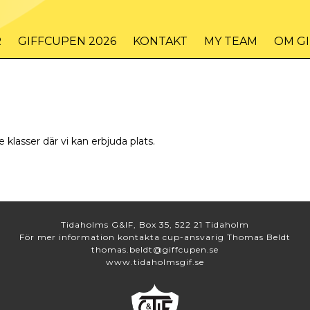
R
GIFFCUPEN 2026
KONTAKT
MY TEAM
OM G
e klasser där vi kan erbjuda plats.
Tidaholms G&IF, Box 35, 522 21 Tidaholm
För mer information kontakta cup-ansvarig Thomas Beldt
thomas.beldt@giffcupen.se
www.tidaholmsgif.se