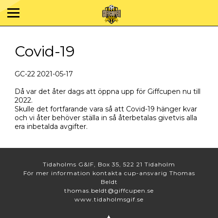
Covid-19
GC-22 2021-05-17
Då var det åter dags att öppna upp för Giffcupen nu till
2022.
Skulle det fortfarande vara så att Covid-19 hänger kvar
och vi åter behöver ställa in så återbetalas givetvis alla
era inbetalda avgifter.
Tidaholms G&IF, Box 35, 522 21 Tidaholm
För mer information kontakta cup-ansvarig Thomas
Beldt
thomas.beldt@giffcupen.se
www.tidaholmsgif.se