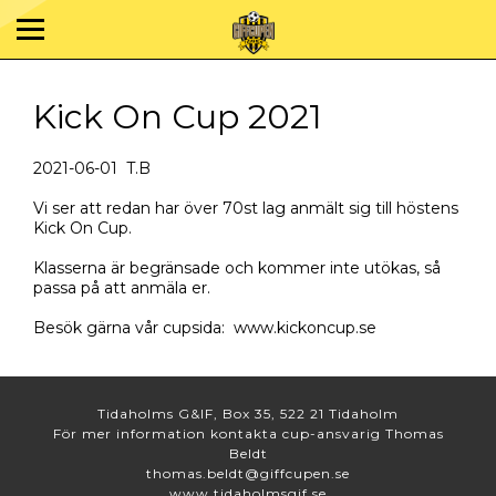
Kick On Cup 2021
2021-06-01 T.B
Vi ser att redan har över 70st lag anmält sig till höstens
Kick On Cup.
Klasserna är begränsade och kommer inte utökas, så
passa på att anmäla er.
Besök gärna vår cupsida: www.kickoncup.se
Tidaholms G&IF, Box 35, 522 21 Tidaholm
För mer information kontakta cup-ansvarig Thomas
Beldt
thomas.beldt@giffcupen.se
www.tidaholmsgif.se