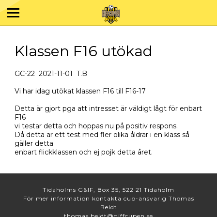
Klassen F16 utökad
GC-22 2021-11-01 T.B
Vi har idag utökat klassen F16 till F16-17
Detta är gjort pga att intresset är väldigt lågt för enbart
F16
vi testar detta och hoppas nu på positiv respons.
Då detta är ett test med fler olika åldrar i en klass så
gäller detta
enbart flickklassen och ej pojk detta året.
Tidaholms G&IF, Box 35, 522 21 Tidaholm
För mer information kontakta cup-ansvarig Thomas
Beldt
thomas.beldt@giffcupen.se