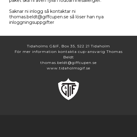
paket ska ni även fylla i födoämnesallergier.
Saknar ni inlogg så kontaktar ni
thomas.beldt@giffcupen.se så löser han nya
inloggningsuppgifter
Tidaholms G&IF, Box 35, 522 21 Tidaholm
För mer information kontakta cup-ansvarig Thomas
Beldt
thomas.beldt@giffcupen.se
www.tidaholmsgif.se