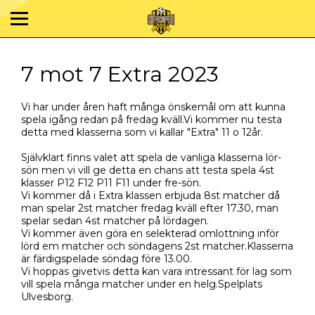
7 mot 7 Extra 2023
Vi har under åren haft många önskemål om att kunna
spela igång redan på fredag kväll.Vi kommer nu testa
detta med klasserna som vi kallar "Extra" 11 o 12år.
Självklart finns valet att spela de vanliga klasserna lör-
sön men vi vill ge detta en chans att testa spela 4st
klasser P12 F12 P11 F11 under fre-sön.
Vi kommer då i Extra klassen erbjuda 8st matcher då
man spelar 2st matcher fredag kväll efter 17.30, man
spelar sedan 4st matcher på lördagen.
Vi kommer även göra en selekterad omlottning inför
lörd em matcher och söndagens 2st matcher.Klasserna
är färdigspelade söndag före 13.00.
Vi hoppas givetvis detta kan vara intressant för lag som
vill spela många matcher under en helg.Spelplats
Ulvesborg.