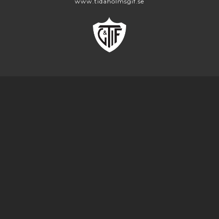
www.tidaholmsgif.se