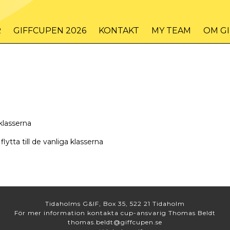
R
GIFFCUPEN 2026
KONTAKT
MY TEAM
OM G
klasserna
lytta till de vanliga klasserna
Tidaholms G&IF, Box 35, 522 21 Tidaholm
För mer information kontakta cup-ansvarig Thomas Beldt
thomas.beldt@giffcupen.se