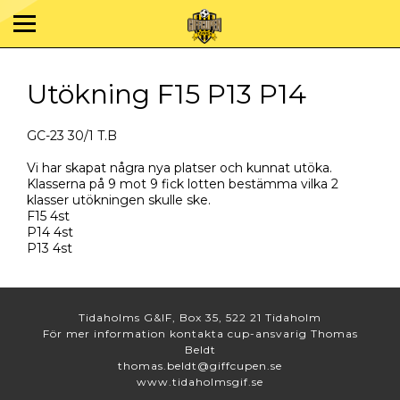
Utökning F15 P13 P14
GC-23 30/1 T.B
Vi har skapat några nya platser och kunnat utöka.
Klasserna på 9 mot 9 fick lotten bestämma vilka 2
klasser utökningen skulle ske.
F15 4st
P14 4st
P13 4st
Tidaholms G&IF, Box 35, 522 21 Tidaholm
För mer information kontakta cup-ansvarig Thomas
Beldt
thomas.beldt@giffcupen.se
www.tidaholmsgif.se