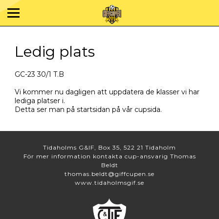
Ledig plats
GC-23 30/1 T.B
Vi kommer nu dagligen att uppdatera de klasser vi har
lediga platser i.
Detta ser man på startsidan på vår cupsida.
Tidaholms G&IF, Box 35, 522 21 Tidaholm
För mer information kontakta cup-ansvarig Thomas
Beldt
thomas.beldt@giffcupen.se
www.tidaholmsgif.se