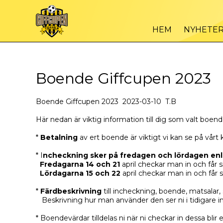
HEM
NYHETE
Boende Giffcupen 2023
Boende Giffcupen 2023 2023-03-10 T.B
Här nedan är viktig information till dig som valt boend
*
Betalning
av ert boende är viktigt vi kan se på vårt
* I
ncheckning sker på fredagen och lördagen en
Fredagarna 14 och 21
april checkar man in och får 
Lördagarna 15 och 22
april checkar man in och får 
*
Färdbeskrivning
till incheckning, boende, matsalar,
Beskrivning hur man använder den ser ni i tidigare i
* Boendevärdar tilldelas ni när ni checkar in dessa b