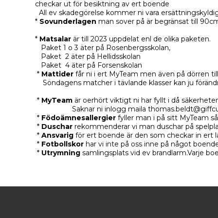
checkar ut för besiktning av ert boende
All ev skadegörelse kommer ni vara ersättningskyldi
*
Sovunderlagen
man sover på är begränsat till 90cm
*
Matsalar
är till 2023 uppdelat enl de olika paketen.
Paket 1 o 3 äter på Rosenbergsskolan,
Paket 2 äter på Hellidsskolan
Paket 4 äter på Forsenskolan
*
Mattider
får ni i ert MyTeam men även på dörren till 
Söndagens matcher i tävlande klasser kan ju förändra
*
MyTeam
är oerhört viktigt ni har fyllt i då säkerh
Saknar ni inlogg maila thomas.beldt@giffcu
*
Födoämnesallergier
fyller man i på sitt MyTeam s
*
Duschar
rekommenderar vi man duschar på spelplats
*
Ansvarig
för ert boende är den som checkar in ert l
*
Fotbollskor
har vi inte på oss inne på något boende
*
Utrymning
samlingsplats vid ev brandlarm.Varje boe