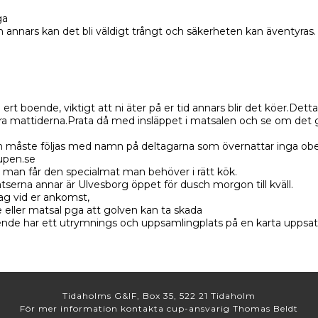
ga
 annars kan det bli väldigt trångt och säkerheten kan äventyras.
ert boende, viktigt att ni äter på er tid annars blir det köer.Dett
 mattiderna.Prata då med insläppet i matsalen och se om det gå
eten måste följas med namn på deltagarna som övernattar inga obeh
pen.se
å man får den specialmat man behöver i rätt kök.
erna annar är Ulvesborg öppet för dusch morgon till kväll.
ag vid er ankomst,
 eller matsal pga att golven kan ta skada
nde har ett utrymnings och uppsamlingplats på en karta uppsatt.
Tidaholms G&IF, Box 35, 522 21 Tidaholm
För mer information kontakta cup-ansvarig Thomas Beldt