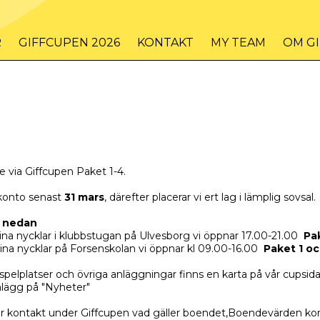
R
GIFFCUPEN 2026
KONTAKT
MY TEAM
OM G
e via Giffcupen Paket 1-4.
 konto senast
31 mars
, därefter placerar vi ert lag i lämplig sovsal.
l nedan
sina nycklar i klubbstugan på Ulvesborg vi öppnar 17.00-21.00
Pa
sina nycklar på Forsenskolan vi öppnar kl 09.00-16.00
Paket 1 oc
 spelplatser och övriga anläggningar finns en karta på vår cupsid
nlägg på "Nyheter"
lir er kontakt under Giffcupen vad gäller boendet,Boendevärden k