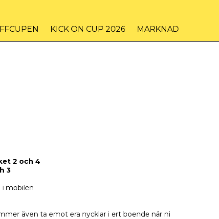
IFFCUPEN
KICK ON CUP 2026
MARKNAD
ket 2 och 4
h 3
a i mobilen
ommer även ta emot era nycklar i ert boende när ni