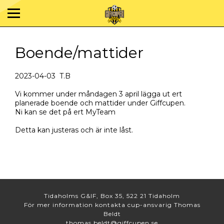
Boende/mattider
2023-04-03 T.B
Vi kommer under måndagen 3 april lägga ut ert
planerade boende och mattider under Giffcupen.
Ni kan se det på ert MyTeam
Detta kan justeras och är inte låst.
Tidaholms G&IF, Box 35, 522 21 Tidaholm
För mer information kontakta cup-ansvarig Thomas
Beldt
thomas.beldt@giffcupen.se