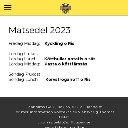
Matsedel 2023
Fredag Middag:
Kyckling o Ris
Lördag Frukost
Lördag Lunch:
Köttbullar potatis o sås
Lördag Middag:
Pasta o köttfärssås
Söndag Frukost
Söndag Lunch:
Korvstroganoff o Ris
Tidaholms G&IF, Box 35, 522 21 Tidaholm
För mer information kontakta cup-ansvarig Thomas
Beldt
thomas.beldt@giffcupen.se
www.tidaholmsgif.se