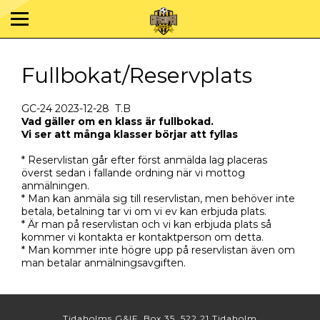
Fullbokat/Reservplats
GC-24 2023-12-28 T.B
Vad gäller om en klass är fullbokad.
Vi ser att många klasser börjar att fyllas
* Reservlistan går efter först anmälda lag placeras
överst sedan i fallande ordning när vi mottog
anmälningen.
* Man kan anmäla sig till reservlistan, men behöver inte
betala, betalning tar vi om vi ev kan erbjuda plats.
* Är man på reservlistan och vi kan erbjuda plats så
kommer vi kontakta er kontaktperson om detta.
* Man kommer inte högre upp på reservlistan även om
man betalar anmälningsavgiften.
Tidaholms G&IF, Box 35, 522 21 Tidaholm