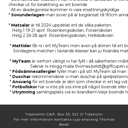
checkar ut för besiktning av ert boende
All ev skadegörelse kommer ni vara ersättningskyldiga
*
Sovunderlagen
man sover på är begränsat till 90cm annar
*
Matsalar
är till 2024 uppdelat enl de olika paketen.
Helg 1 19-21 april Rosenbergsskolan, Forsenskolan
Helg 2 26-28 april Rosenbergsskolan, Hellidsskolan
*
Mattider
får ni i ert MyTeam men även på dörren till ert bo
Söndagens matcher i tävlande klasser kan ju förändra matt
*
MyTeam
är oerhört viktigt ni har fyllt i då säkerheten m
Saknar ni inlogg maila thomas.beldt@giffcupen.s
*
Födoämnesallergier
fyller man i på sitt MyTeam så man 
*
Duschar
rekommenderar vi man duschar på spelplatserna a
*
Ansvarig
för ert boende är den som checkar in ert lag vid
*
Fotbollskor
har vi inte på oss inne på något boende eller
*
Utrymning
samlingsplats vid ev brandlarm.Varje boende ha
Tidaholms G&IF, Box 35, 522 21 Tidaholm
För mer information kontakta cup-ansvarig Thomas
Beldt