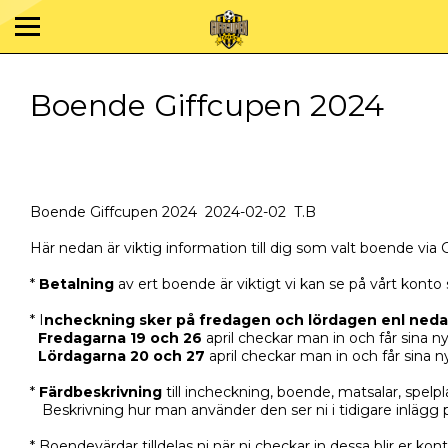
Boende Giffcupen 2024
Boende Giffcupen 2024 2024-02-02 T.B
Här nedan är viktig information till dig som valt boende via 
*
Betalning
av ert boende är viktigt vi kan se på vårt konto
* I
ncheckning sker på fredagen och lördagen enl ned
Fredagarna 19 och 26
april checkar man in och får sina n
Lördagarna 20 och 27
april checkar man in och får sina 
*
Färdbeskrivning
till incheckning, boende, matsalar, spelp
Beskrivning hur man använder den ser ni i tidigare inlägg 
* Boendevärdar tilldelas ni när ni checkar in dessa blir er