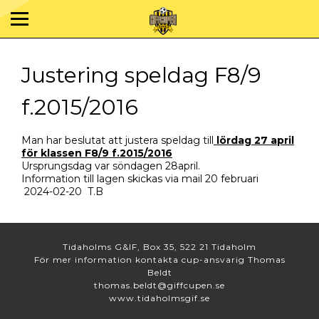
Justering speldag F8/9
f.2015/2016
Man har beslutat att justera speldag till
lördag 27 april
för klassen F8/9 f.2015/2016
Ursprungsdag var söndagen 28april.
Information till lagen skickas via mail 20 februari
2024-02-20 T.B
Tidaholms G&IF, Box 35, 522 21 Tidaholm
För mer information kontakta cup-ansvarig Thomas
Beldt
thomas.beldt@giffcupen.se
www.tidaholmsgif.se