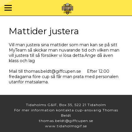
Mattider justera
Vill man justera sina mattider som man kan se på sitt
MyTeam så skickar man nuvarande tid och vilken man
vill justera till så försöker vi lösa detta.Ange då även
klass och lag
Mail till thomas.beldt@giffcupen.se Efter 12.00
fredagarna före cup så får man prata med personalen
utanför matsalarna.
Tidaholms G&IF, Box 35, 522 21 Tidaholm
För mer information kontakta cup-ansvarig Thomas
Beldt
thomas.beldt@giffcupen.se
www.tidaholmsgif.se