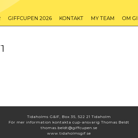
R
GIFFCUPEN 2026
KONTAKT
MY TEAM
OM G
1
Tidaholms G&IF, Box 35, 522 21 Tidaholm
För mer information kontakta cup-ansvarig Thomas Beldt
thomas.beldt@giffcupen.se
www.tidaholmsgif.se