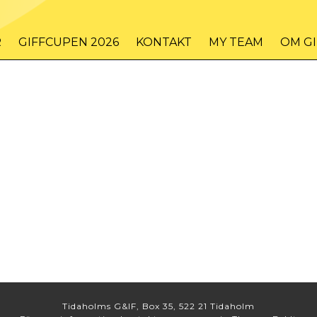
R
GIFFCUPEN 2026
KONTAKT
MY TEAM
OM G
Tidaholms G&IF, Box 35, 522 21 Tidaholm