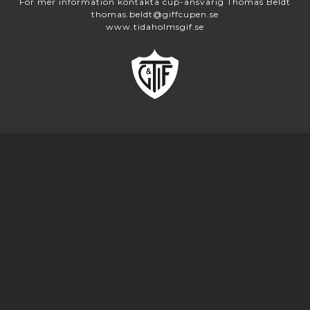
För mer information kontakta cup-ansvarig Thomas Beldt
thomas.beldt@giffcupen.se
www.tidaholmsgif.se