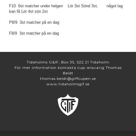
F10 6st matcher under helgen Lör 3st Sönd 3st, något lag
kan få Lör 4st sön 2st
P8/9 3st matcher på en dag
F8/9 3st matcher på en dag
Tidaholms G&IF, Box 35, 522 21 Tidaholm
För mer information kontakta cup-ansvarig Thomas
Beldt
thomas.beldt@giffcupen.se
www.tidaholmsgif.se