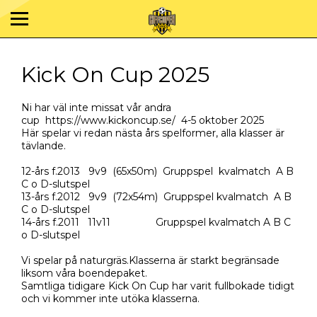
Kick On Cup 2025
Ni har väl inte missat vår andra
cup
https://www.kickoncup.se/
4-5 oktober 2025
Här spelar vi redan nästa års spelformer, alla klasser är
tävlande.
12-års f.2013 9v9 (65x50m) Gruppspel kvalmatch A B
C o D-slutspel
13-års f.2012 9v9 (72x54m) Gruppspel kvalmatch A B
C o D-slutspel
14-års f.2011 11v11 Gruppspel kvalmatch A B C
o D-slutspel
Vi spelar på naturgräs.Klasserna är starkt begränsade
liksom våra boendepaket.
Samtliga tidigare Kick On Cup har varit fullbokade tidigt
och vi kommer inte utöka klasserna.