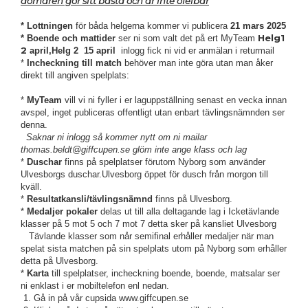
domaren gör sitt bästa och är inte ofelbar
* Lottningen
för båda helgerna kommer vi publicera
21 mars 2025
Helg1
* Boende och mattider
ser ni som valt det på ert MyTeam
2
april,Helg 2 15 april
inlogg fick ni vid er anmälan i returmail
*
Incheckning till match
behöver man inte göra utan man åker
direkt till angiven spelplats:
*
MyTeam
vill vi ni fyller i er laguppställning senast en vecka innan
avspel, inget publiceras offentligt utan enbart tävlingsnämnden ser
denna.
Saknar ni inlogg så kommer nytt om ni mailar
thomas.beldt@giffcupen.se glöm inte ange klass och lag
*
Duschar
finns på spelplatser förutom Nyborg som använder
Ulvesborgs duschar.Ulvesborg öppet för dusch från morgon till
kväll.
*
Resultatkansli/tävlingsnämnd
finns på Ulvesborg.
*
Medaljer pokaler
delas ut till alla deltagande lag i Icketävlande
klasser på 5 mot 5 och 7 mot 7 detta sker på kansliet Ulvesborg
Tävlande klasser som når semifinal erhåller medaljer när man
spelat sista matchen på sin spelplats utom på Nyborg som erhåller
detta på Ulvesborg.
*
Karta
till spelplatser, incheckning boende, boende, matsalar ser
ni enklast i er mobiltelefon enl nedan.
1. Gå in på vår cupsida www.giffcupen.se