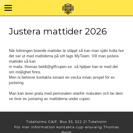
Justera mattider 2026
När lottningen boende mattider är släppt så kan man själv kolla hur
det ser ut med mattiderna på sitt lags MyTeam..Vill man justera
mattider så kan
ni maila thomas.beldt@giffcupen.se så hjälper han er med det
om möjlighet finns.
Men ni behöver kontakta senast en vecka innan avspel för ev
justering
Man kan även prata med personalen utanför matsalen och be dem
se över ev justaring av mattiderna under cupen.
Tidaholms G&IF, Box 35, 522 21 Tidaholm
För mer information kontakta cup-ansvarig Thomas
Beldt