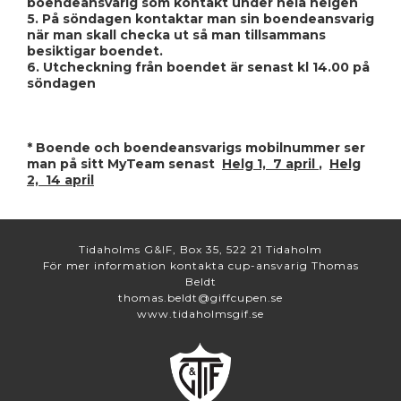
boendeansvarig som kontakt under hela helgen
5. På söndagen kontaktar man sin boendeansvarig
när man skall checka ut så man tillsammans
besiktigar boendet.
6. Utcheckning från boendet är senast kl 14.00 på
söndagen
* Boende och boendeansvarigs mobilnummer ser
man på sitt MyTeam senast
Helg 1, 7 april
,
Helg
2, 14 april
Tidaholms G&IF, Box 35, 522 21 Tidaholm
För mer information kontakta cup-ansvarig Thomas
Beldt
thomas.beldt@giffcupen.se
www.tidaholmsgif.se