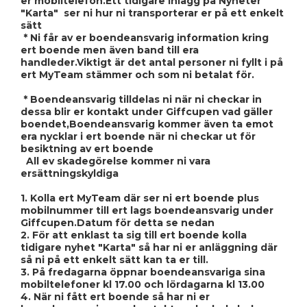
er mobiltelefon.Ett tidigare inlägg på Nyheter
"Karta" ser ni hur ni transporterar er på ett enkelt
sätt
* Ni får av er boendeansvarig information kring
ert boende men även band till era
handleder.Viktigt är det antal personer ni fyllt i på
ert MyTeam stämmer och som ni betalat för.
* Boendeansvarig tilldelas ni när ni checkar in
dessa blir er kontakt under Giffcupen vad gäller
boendet,Boendeansvarig kommer även ta emot
era nycklar i ert boende när ni checkar ut för
besiktning av ert boende
All ev skadegörelse kommer ni vara
ersättningskyldiga
1. Kolla ert MyTeam där ser ni ert boende plus
mobilnummer till ert lags boendeansvarig under
Giffcupen.Datum för detta se nedan
2. För att enklast ta sig till ert boende kolla
tidigare nyhet "Karta" så har ni er anläggning där
så ni på ett enkelt sätt kan ta er till.
3. På fredagarna öppnar boendeansvariga sina
mobiltelefoner kl 17.00 och lördagarna kl 13.00
4. När ni fått ert boende så har ni er