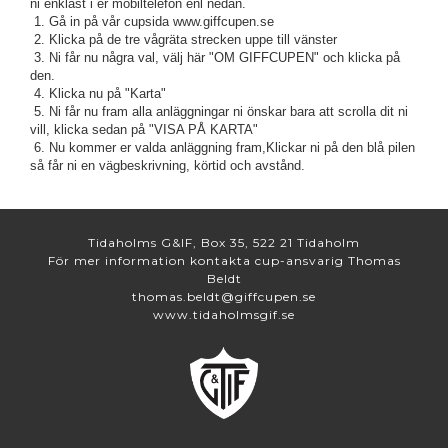
ni enklast i er mobiltelefon enl nedan.
1. Gå in på vår cupsida www.giffcupen.se
2. Klicka på de tre vågräta strecken uppe till vänster
3. Ni får nu några val, välj här "OM GIFFCUPEN" och klicka på
den.
4. Klicka nu på "Karta"
5. Ni får nu fram alla anläggningar ni önskar bara att scrolla dit ni
vill, klicka sedan på "VISA PÅ KARTA"
6. Nu kommer er valda anläggning fram,Klickar ni på den blå pilen
så får ni en vägbeskrivning, körtid och avstånd.
Tidaholms G&IF, Box 35, 522 21 Tidaholm
För mer information kontakta cup-ansvarig Thomas
Beldt
thomas.beldt@giffcupen.se
www.tidaholmsgif.se