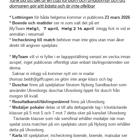
Tänk på att det är en cup för barn och ungdomar och att
domaren gör sitt bästa och är inte ofelbar
* Lottningen
för båda helgerna kommer vi publicera
23 mars 2026
* Boende och mattider
ser ni som valt det på ert
Helg1, 7
april, Helg 2 14 april
MyTeam
inlogg fick ni vid er
anmälan i returmail
*
Incheckning till match
behöver man inte göra utan man åker
direkt till angiven spelplats:
*
MyTeam
vill vi ni fyller i er laguppställning senast en vecka innan
avspel, inget publiceras offentligt utan enbart tävlingsnämnden ser
denna.
Saknar ni inlogg så kommer nytt om ni mailar
thomas.beldt@giffcupen.se glöm inte ange klass och lag
*
Duschar
finns på spelplatser förutom Nyborg Sandbacken som
använder Ulvesborgs duschar.Ulvesborg öppet för dusch från
morgon till kväll.
*
Resultatkansli/tävlingsnämnd
finns på Ulvesborg.
*
Medaljer pokaler
delas ut till alla deltagande lag i Icketävlande
klasser på 5 mot 5 och 7 mot 7 detta sker på kansliet Ulvesborg
Tävlande klasser som når semifinal erhåller medaljer när man
spelat sista matchen på sin spelplats utom på Nyborg som erhåller
detta på Ulvesborg.
*
Karta
till spelplatser, incheckning boende, boende, matsalar ser