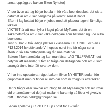
annat upplägg,se bakom fliken Nyheter)
Vi ser även att lag börjar betala in för våra boendepaket, det sista
datumet är att vi ser pengarna på kontot senast 3april.
Efter ni lag betalat börjar vi jobba med att placera lagen i lämpliga
lokaler.
VIKTIGT är att man fyller i laget på ert MyTeam, det är en
säkerhetsfråga att vi vet vilka deltagare som befinner sig i de olika
boendena.
Just nu har vi två lediga platser i klasserna F10 f.2016 och en i
F12 f.2014 Icketävlande.Vi hoppas nu vi inte får några sena
återbud så alla deltagande lag får sina matcher.
Bakom fliken anmälda lag kan man läsa LAG TILLFRÅGAT det
betyder att reservlag 1 fått en fråga om deltagande och att vi som
arrangör ännu inte fått svar av dem.
Vi har inte uppdaterat något bakom fliken NYHETER sedan förr
gruppmailet men ni finner all info där som ni troligtvis eftersöker.
Har ni frågor eller saknar ert inlogg till ert MyTeam(Ni fick returmail
vid er anmälanmed det) så mailar ni bara mig så löser vi givetvis
nytt.. thomas.beldt@giffcupen.se
Sedan spelar vi ju Kick On Cup i höst för 12-14år