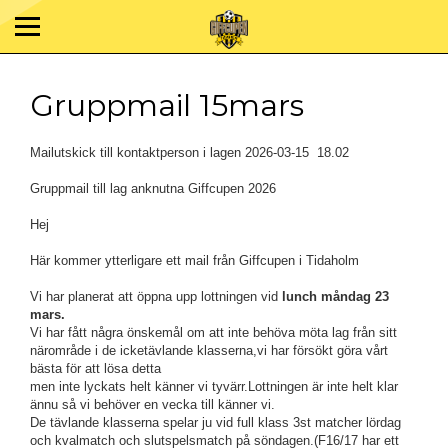
Gruppmail 15mars
Mailutskick till kontaktperson i lagen 2026-03-15 18.02
Gruppmail till lag anknutna Giffcupen 2026
Hej
Här kommer ytterligare ett mail från Giffcupen i Tidaholm
Vi har planerat att öppna upp lottningen vid
lunch måndag 23
mars.
Vi har fått några önskemål om att inte behöva möta lag från sitt
närområde i de icketävlande klasserna,vi har försökt göra vårt
bästa för att lösa detta
men inte lyckats helt känner vi tyvärr.Lottningen är inte helt klar
ännu så vi behöver en vecka till känner vi.
De tävlande klasserna spelar ju vid full klass 3st matcher lördag
och kvalmatch och slutspelsmatch på söndagen.(F16/17 har ett