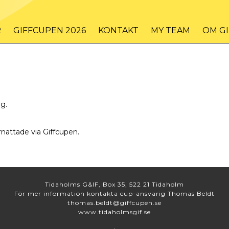
R
GIFFCUPEN 2026
KONTAKT
MY TEAM
OM G
ag.
rnattade via Giffcupen.
Tidaholms G&IF, Box 35, 522 21 Tidaholm
För mer information kontakta cup-ansvarig Thomas Beldt
thomas.beldt@giffcupen.se
www.tidaholmsgif.se