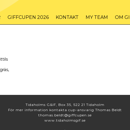
R
GIFFCUPEN 2026
KONTAKT
MY TEAM
OM G
ttils
gräs,
Tidaholms G&IF, Box 35, 522 21 Tidaholm
För mer information kontakta cup-ansvarig Thomas Beldt
thomas.beldt@giffcupen.se
www.tidaholmsgif.se