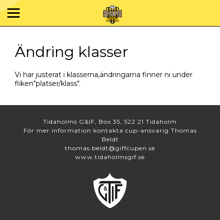
Ändring klasser
Vi har justerat i klasserna,ändringarna finner ni under
fliken"platser/klass".
Tidaholms G&IF, Box 35, 522 21 Tidaholm
För mer information kontakta cup-ansvarig Thomas
Beldt
thomas.beldt@giffcupen.se
www.tidaholmsgif.se