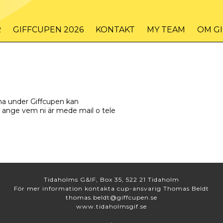
R
GIFFCUPEN 2026
KONTAKT
MY TEAM
OM G
na under Giffcupen kan
e ange vem ni är mede mail o tele
Tidaholms G&IF, Box 35, 522 21 Tidaholm
För mer information kontakta cup-ansvarig Thomas Beldt
thomas.beldt@giffcupen.se
www.tidaholmsgif.se