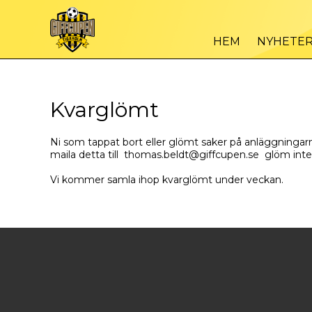
HEM
NYHETE
Kvarglömt
Ni som tappat bort eller glömt saker på anläggningar
maila detta till thomas.beldt@giffcupen.se glöm int
Vi kommer samla ihop kvarglömt under veckan.