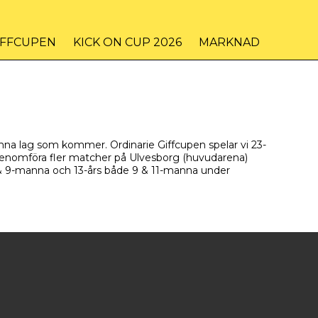
IFFCUPEN
KICK ON CUP 2026
MARKNAD
anna lag som kommer. Ordinarie Giffcupen spelar vi 23-
a genomföra fler matcher på Ulvesborg (huvudarena)
 7 & 9-manna och 13-års både 9 & 11-manna under