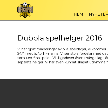
HEM
NYHETE
Dubbla spelhelger 2016
Vi har gjort förändringar av bl.a. speldagar, vi komm
24/4 med 5,7,o 11-manna. Vi ser stora fördelar med de
som t.ex. finalspelet. Vi tillgodoser även många lags
separata helger. Vi har även kunnat skapat utrymme för