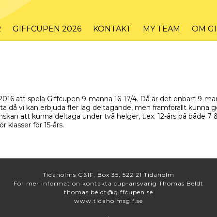
R
GIFFCUPEN 2026
KONTAKT
MY TEAM
OM G
er 2016 att spela Giffcupen 9-manna 16-17/4. Då är det enbart 9-m
tta då vi kan erbjuda fler lag deltagande, men framförallt kunn
 önskan att kunna deltaga under två helger, t.ex. 12-års på både
 klasser för 15-års.
Tidaholms G&IF, Box 35, 522 21 Tidaholm
För mer information kontakta cup-ansvarig Thomas Beldt
thomas.beldt@giffcupen.se
www.tidaholmsgif.se