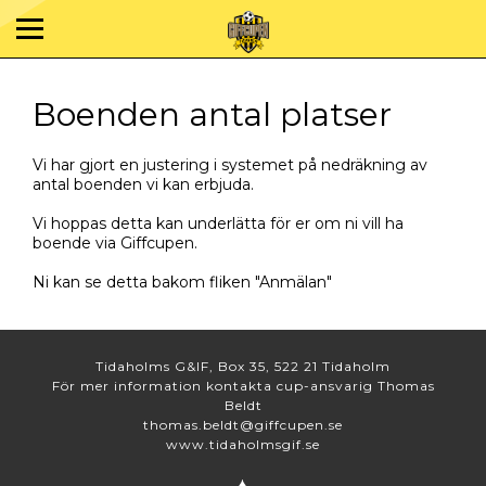
Boenden antal platser
Vi har gjort en justering i systemet på nedräkning av
antal boenden vi kan erbjuda.
Vi hoppas detta kan underlätta för er om ni vill ha
boende via Giffcupen.
Ni kan se detta bakom fliken "Anmälan"
Tidaholms G&IF, Box 35, 522 21 Tidaholm
För mer information kontakta cup-ansvarig Thomas
Beldt
thomas.beldt@giffcupen.se
www.tidaholmsgif.se