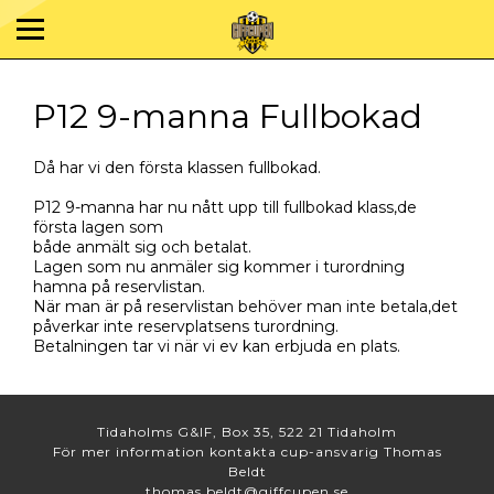
P12 9-manna Fullbokad
Då har vi den första klassen fullbokad.
P12 9-manna har nu nått upp till fullbokad klass,de
första lagen som
både anmält sig och betalat.
Lagen som nu anmäler sig kommer i turordning
hamna på reservlistan.
När man är på reservlistan behöver man inte betala,det
påverkar inte reservplatsens turordning.
Betalningen tar vi när vi ev kan erbjuda en plats.
Tidaholms G&IF, Box 35, 522 21 Tidaholm
För mer information kontakta cup-ansvarig Thomas
Beldt
thomas.beldt@giffcupen.se