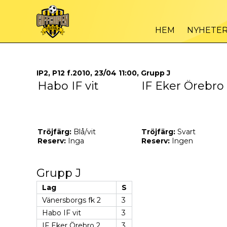
HEM
NYHETE
IP2, P12 f.2010, 23/04 11:00, Grupp J
Habo IF vit
IF Eker Örebro
Tröjfärg:
Blå/vit
Tröjfärg:
Svart
Reserv:
Inga
Reserv:
Ingen
Grupp J
Lag
S
Vänersborgs fk 2
3
Habo IF vit
3
IF Eker Örebro 2
3