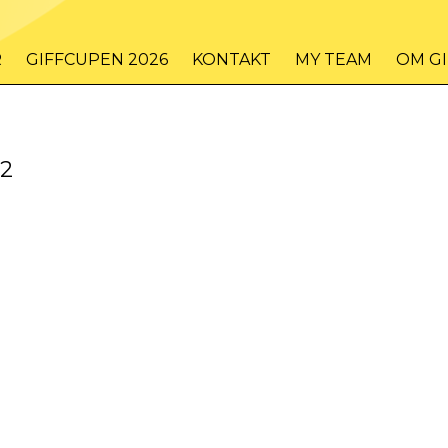
R
GIFFCUPEN 2026
KONTAKT
MY TEAM
OM G
 2